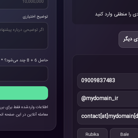
ی را منطقی وارد کنید
توضیح اختیاری
ی دیگر
حاصل 6 + 8 چند می‌شود؟ *
09009837483
@mydomain_ir
اطلاعات واردشده فقط برای برر
معامله آنلاین در این صفحه انج
contact[at]mydomain[d
Rubika
Bale